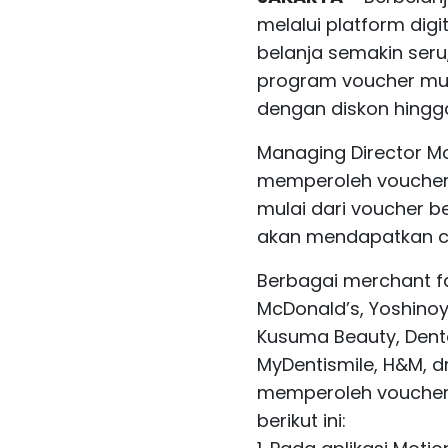
melalui platform dig
belanja semakin seru
program voucher mur
dengan diskon hingg
Managing Director M
memperoleh voucher 
mulai dari voucher be
akan mendapatkan ca
Berbagai merchant fa
McDonald’s, Yoshinoya
Kusuma Beauty, Dental
MyDentismile, H&M, dr
memperoleh voucher 
berikut ini: