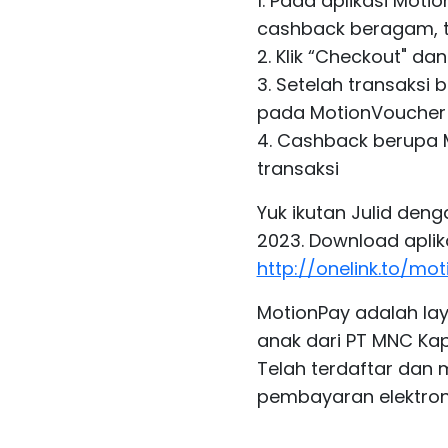
1. Pada aplikasi Moti
cashback beragam, te
2. Klik “Checkout" d
3. Setelah transaksi 
pada MotionVoucher 
4. Cashback berupa M
transaksi
Yuk ikutan Julid deng
2023. Download aplik
http://onelink.to/mo
MotionPay adalah lay
anak dari PT MNC Ka
Telah terdaftar dan 
pembayaran elektroni