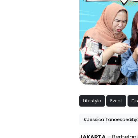
Lifestyle
Event
Di
#Jessica Tanoesoedibj
JAKARTA
– Berbelanja