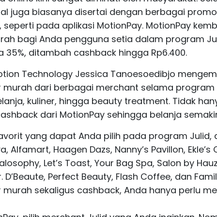
ital juga biasanya disertai dengan berbagai prom
, seperti pada aplikasi MotionPay. MotionPay ke
ah bagi Anda pengguna setia dalam program Juli 
a 35%, ditambah cashback hingga Rp6.400.
otion Technology Jessica Tanoesoedibjo mengem
murah dari berbagai merchant selama program J
lanja, kuliner, hingga beauty treatment. Tidak han
shback dari MotionPay sehingga belanja semaki
vorit yang dapat Anda pilih pada program Julid, a
, Alfamart, Haagen Dazs, Nanny’s Pavillon, Ekle’s C
osophy, Let’s Toast, Your Bag Spa, Salon by Hauzc
. D’Beaute, Perfect Beauty, Flash Coffee, dan Fami
murah sekaligus cashback, Anda hanya perlu me