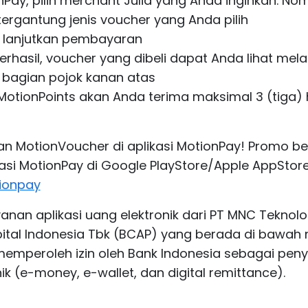
onPay, pilih merchant Julid yang Anda inginkan. No
rgantung jenis voucher yang Anda pilih
an lanjutkan pembayaran
berhasil, voucher yang dibeli dapat Anda lihat me
bagian pojok kanan atas
otionPoints akan Anda terima maksimal 3 (tiga) h
an MotionVoucher di aplikasi MotionPay! Promo ber
asi MotionPay di Google PlayStore/Apple AppStore
tionpay
anan aplikasi uang elektronik dari PT MNC Teknolo
pital Indonesia Tbk (BCAP) yang berada di bawa
memperoleh izin oleh Bank Indonesia sebagai pen
k (e-money, e-wallet, dan digital remittance).