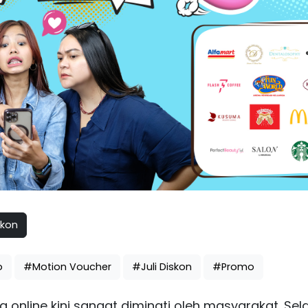
skon
o
#Motion Voucher
#Juli Diskon
#Promo
 online kini sangat diminati oleh masyarakat. Sela