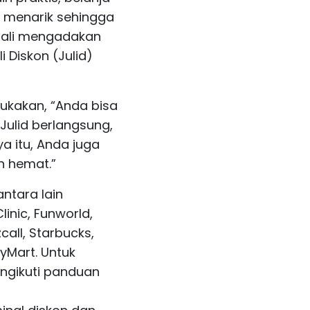
o menarik sehingga
mbali mengadakan
Diskon (Julid)
ukakan, “Anda bisa
ulid berlangsung,
ya itu, Anda juga
n hemat.”
ntara lain
linic, Funworld,
all, Starbucks,
lyMart. Untuk
ngikuti panduan