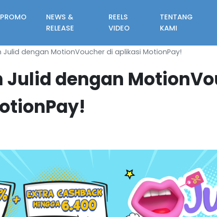
PROMO
NEWS &
REELS
TENTANG
RELEASE
VIDEO
KAMI
n Julid dengan MotionVoucher di aplikasi MotionPay!
n Julid dengan MotionVo
MotionPay!