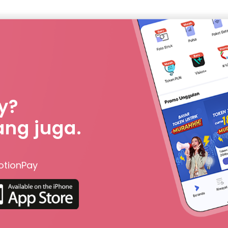
y?
ang juga.
otionPay