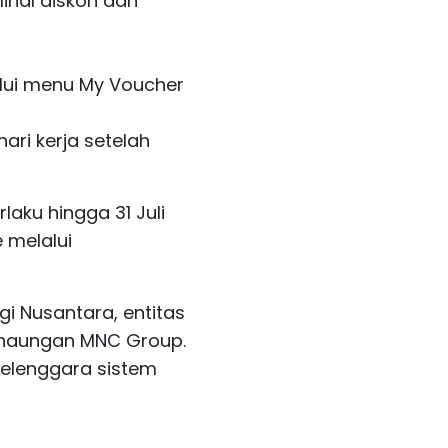
minal diskon dan
lalui menu My Voucher
ari kerja setelah
laku hingga 31 Juli
 melalui
gi Nusantara, entitas
h naungan MNC Group.
yelenggara sistem