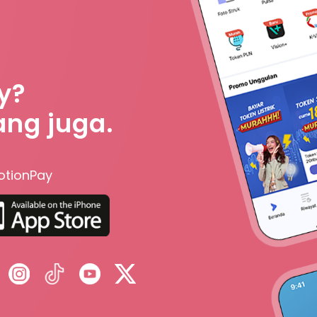
y?
ang juga.
otionPay