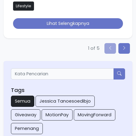
Lifestyle
Lihat Selengkapnya
1 of 5
Tags
Semua
Jessica Tanoesoedibjo
Giveaway
MotionPay
MovingForward
Pemenang