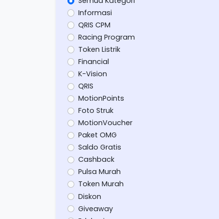
Semua Kategori
Informasi
QRIS CPM
Racing Program
Token Listrik
Financial
K-Vision
QRIS
MotionPoints
Foto Struk
MotionVoucher
Paket OMG
Saldo Gratis
Cashback
Pulsa Murah
Token Murah
Diskon
Giveaway