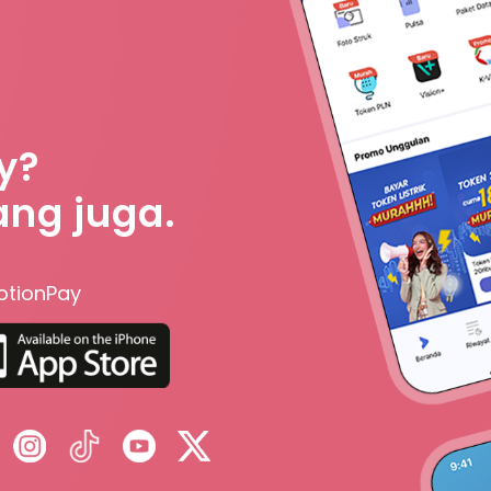
y?
ang juga.
otionPay