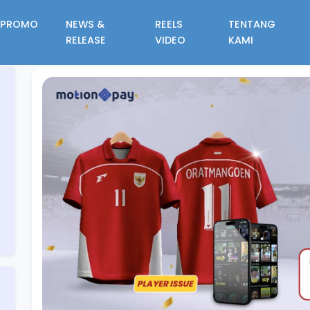
PROMO
NEWS &
REELS
TENTANG
RELEASE
VIDEO
KAMI