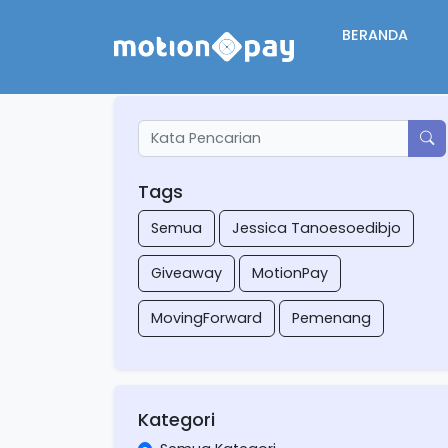
BERANDA
Tags
Semua
Jessica Tanoesoedibjo
Giveaway
MotionPay
MovingForward
Pemenang
Kategori